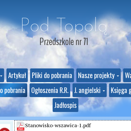
Pod Topolą
Przedszkole nr 71
Artykuł
Pliki do pobrania
Nasze projekty
Wa
do pobrania
Ogłoszenia R.R.
J. angielski
Księga 
Jadłospis
Stanowisko-wszawica-1.pdf