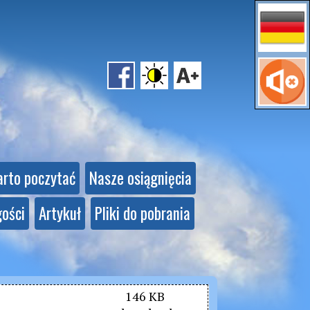
rto poczytać
Nasze osiągnięcia
gości
Artykuł
Pliki do pobrania
146 KB