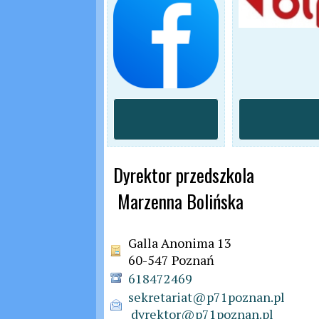
Dyrektor przedszkola

 Marzenna Bolińska
Galla Anonima 13
60-547 Poznań
618472469
sekretariat@p71poznan.pl

 dyrektor@p71poznan.pl