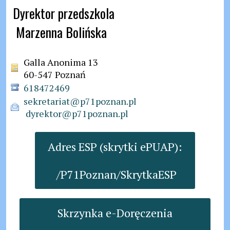
Dyrektor przedszkola

 Marzenna Bolińska
Galla Anonima 13
60-547 Poznań
618472469
sekretariat@p71poznan.pl

 dyrektor@p71poznan.pl
Adres ESP (skrytki ePUAP):

 /P71Poznan/SkrytkaESP
Skrzynka e-Doręczenia
