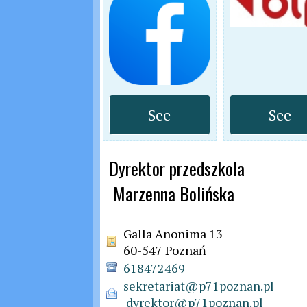
See
See
Dyrektor przedszkola

 Marzenna Bolińska
Galla Anonima 13
60-547 Poznań
618472469
sekretariat@p71poznan.pl

 dyrektor@p71poznan.pl