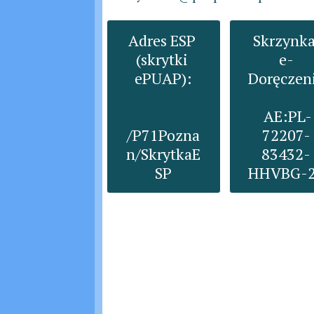
Adres ESP 
Skrzynka
(skrytki 
e-
ePUAP):

Doręczeni
 AE:PL-
/P71Pozna
72207-
n/SkrytkaE
83432-
SP
HHVBG-