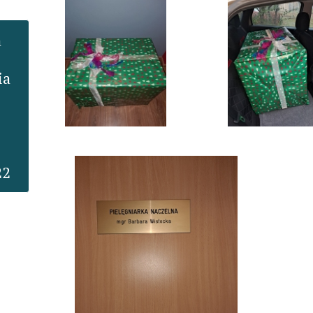
 
a

22