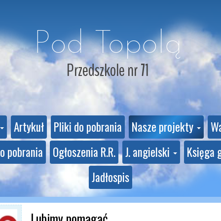
Pod Topolą
Przedszkole nr 71
Artykuł
Pliki do pobrania
Nasze projekty
Wa
do pobrania
Ogłoszenia R.R.
J. angielski
Księga 
Jadłospis
Lubimy pomagać