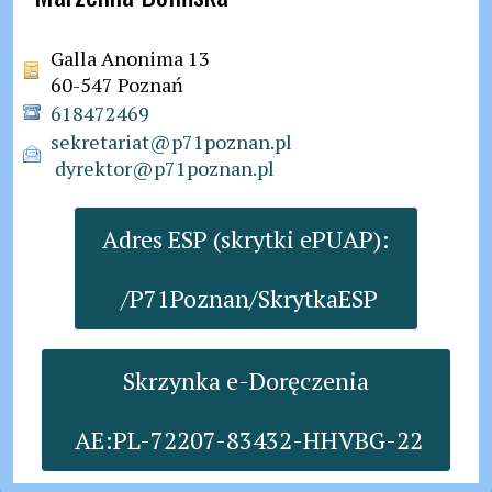
Galla Anonima 13
60-547 Poznań
618472469
sekretariat@p71poznan.pl

 dyrektor@p71poznan.pl
Adres ESP (skrytki ePUAP):

 /P71Poznan/SkrytkaESP
Skrzynka e-Doręczenia

 AE:PL-72207-83432-HHVBG-22